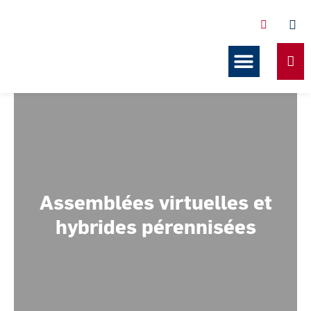
Services offerts en copropriét
Nos formations
Nos ressources
Assemblées virtuelles et
hybrides pérennisées