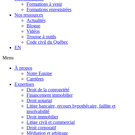
Formations à venir
Formations enregistrées
Nos ressources
Actualités
Blogue
Vidéos
Trousse à outils
Code civil du Québec
EN
Menu
À propos
Notre Equipe
Carrières
Expertises
Droit de la copropriété
Financement immobilier
Droit notarial
Litige bancaire, recours hypothécaire, faillite et
insolvabilité
Droit immobilier
Litige civil et commercial
Droit corporatif
Médiation et arbitrage