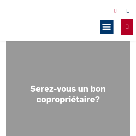
Services offerts en copropriét
Nos formations
Nos ressources
Serez-vous un bon
copropriétaire?