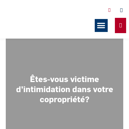
Services offerts en copropriét
Nos formations
Nos ressources
Êtes-vous victime
d’intimidation dans votre
copropriété?